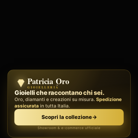
Patricia Oro
Zenith
GIOIELLERIA
BY METEORA WEB
Il sistema operativo della tua attività.
Gioielli che raccontano chi sei.
Social, clienti, prenotazioni e fatture in
Oro, diamanti e creazioni su misura.
Spedizione
un'unica
piattaforma
assicurata
in tutta Italia.
. Palestre, barber, professionisti.
Scopri la collezione
→
Scopri Zenith
→
Showroom & e-commerce ufficiale
Demo gratis · senza carta