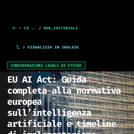
> CD .. / HUB_EDITORIALE
> VISUALIZZA IN INGLESE
CONSIDERAZIONI LEGALI ED ETICHE
EU AI Act: Guida
completa alla normativa
europea
sull’intelligenza
artificiale e timeline