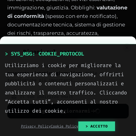
immigrazione, giustizia. Obblighi:
valutazione
di conformità
(spesso con ente notificato),
documentazione tecnica, sistema di gestione
dei rischi, trasparenza, accuratezza,
robustezza, sorveglianza umana.
Rimani sul pezzo
> SYS_MSG: COOKIE_PROTOCOL
Utilizziamo i cookie per migliorare la
Unisciti agli altri lettori. Ti invieremo un
SPONSORED PROTOCOL
resoconto sintetico giornaliero
delle news
tua esperienza di navigazione, offrirti
tecnologiche più importanti.
pubblicità o contenuti personalizzati e
analizzare il nostro traffico. Cliccando
“Accetta tutti”, acconsenti al nostro
utilizzo dei cookie.
Voglio aggiornarmi
No spam. Cancellati quando vuoi con un click.
Privacy Policy
Cookie Policy
> ACCETTO