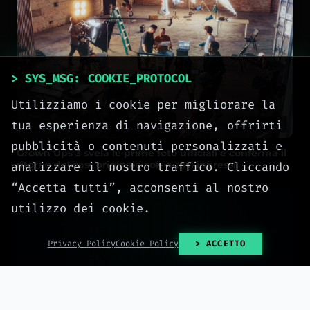
> SYS_MSG: COOKIE_PROTOCOL
Utilizziamo i cookie per migliorare la
tua esperienza di navigazione, offrirti
2026-08-07
pubblicità o contenuti personalizzati e
Grown Ups 3 svela le prime foto ufficiali e conferma il
ritorno del cast originale con nuovi ingressi
analizzare il nostro traffico. Cliccando
“Accetta tutti”, acconsenti al nostro
utilizzo dei cookie.
Privacy Policy
Cookie Policy
> ACCETTO