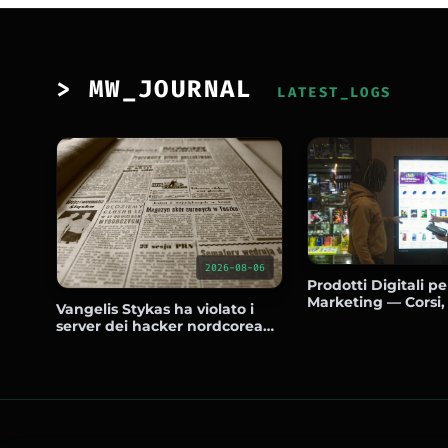
> MW_JOURNAL
LATEST_LOGS
2026-08-06
Prodotti Digitali per
Marketing — Corsi,
Vangelis Stykas ha violato i
Template che Ven
server dei hacker nordcoreani
Magazzino
e ha scoperto centinaia di reti
compromesse