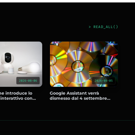
> READ_ALL()
2026-08-05
2026-08-06
Google Assistant verrà
e introduce lo
dismesso dal 4 settembre
 interattivo con
2026 e gli utenti dovranno
upporto per molte
passare a Gemini
mere