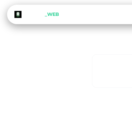
METEORA
_WEB