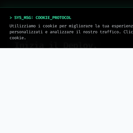
> SYS_MSG: COOKIE_PROTOCOL
Utilizziamo i cookie per migliorare la tua esperienz
personalizzati e analizzare il nostro traffico. Clic
SYSTEM_ONLINE // V_2.0.4
cookie.
Inizia il Deploy.
Nessun template. Solo ingegneria. Prenota una
sessione operativa per scalare il tuo business.
>
sys.date: 2026 // meteora_web.all_rights_reserved