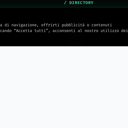
/ DIRECTORY
Home
Chi Siamo
a di navigazione, offrirti pubblicità o contenuti
cando “Accetta tutti”, acconsenti al nostro utilizzo dei
Servizi
Clienti
mw_journal
Docs
Integrazioni
Hosting