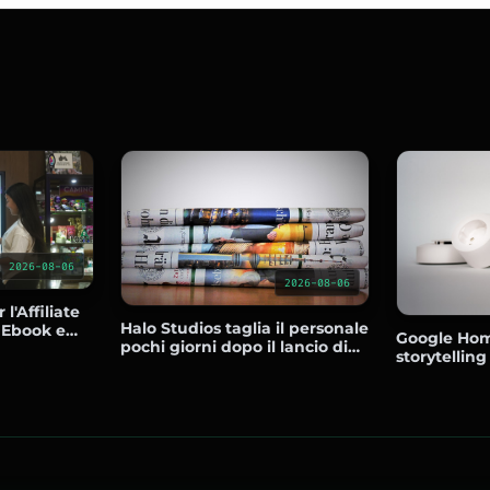
2026-08-06
2026-08-06
 l'Affiliate
Halo Studios taglia il personale
 Ebook e
Google Hom
pochi giorni dopo il lancio di
dono Senza
storytelling
Campaign Evolved e i report
Gemini e s
parlano di sviluppo travagliato
più teleca