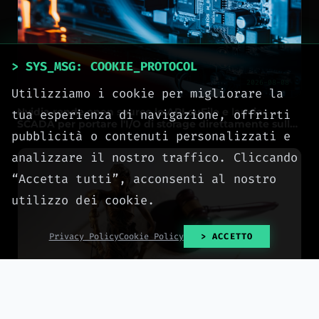
> SYS_MSG: COOKIE_PROTOCOL
2026-08-08
Utilizziamo i cookie per migliorare la
Nvidia rende open source le API cuFile e lancia
tua esperienza di navigazione, offrirti
SCADA per portare l'I/O di storage direttamente sulle
pubblicità o contenuti personalizzati e
GPU
analizzare il nostro traffico. Cliccando
“Accetta tutti”, acconsenti al nostro
utilizzo dei cookie.
Privacy Policy
Cookie Policy
> ACCETTO