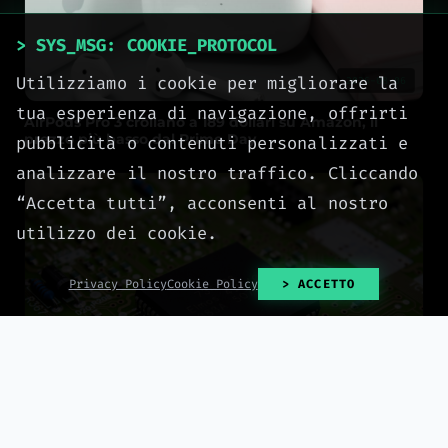
> SYS_MSG: COOKIE_PROTOCOL
Utilizziamo i cookie per migliorare la
2026-08-06
tua esperienza di navigazione, offrirti
AirPods Pro 3 crollano a 189 dollari su Amazon, il
prezzo più basso dal Prime Day
pubblicità o contenuti personalizzati e
analizzare il nostro traffico. Cliccando
“Accetta tutti”, acconsenti al nostro
utilizzo dei cookie.
Privacy Policy
Cookie Policy
> ACCETTO
2026-08-06