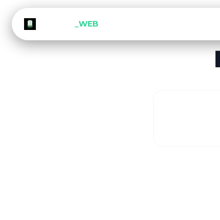
METEORA
_WEB