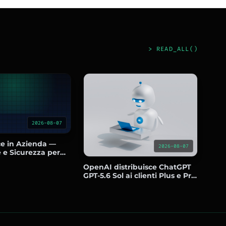
> READ_ALL()
2026-08-07
e in Azienda —
2026-08-07
 e Sicurezza per
erciale senza
OpenAI distribuisce ChatGPT
GPT-5.6 Sol ai clienti Plus e Pro
e regala chat illimitate ai
gratuiti