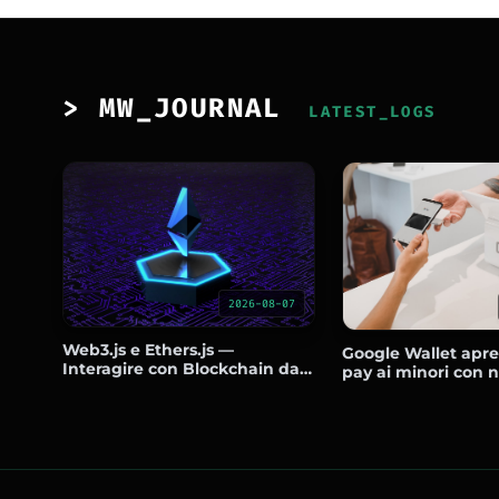
> MW_JOURNAL
LATEST_LOGS
2026-08-07
Web3.js e Ethers.js —
Google Wallet apre 
Interagire con Blockchain da
pay ai minori con 
JavaScript Senza Perdere
controlli parentali
Soldi
e Wear OS