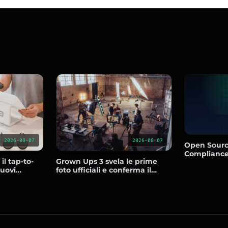
2026-08-07
2026-08-07
Open Sourc
Compliance
Grown Ups 3 svela le prime
il tap-to-
l'Uso Comm
foto ufficiali e conferma il
nuovi
Rischi
ritorno del cast originale con
 su Android
nuovi ingressi