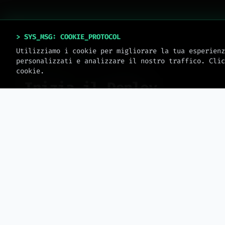
> SYS_MSG: COOKIE_PROTOCOL
Utilizziamo i cookie per migliorare la tua esperienz
personalizzati e analizzare il nostro traffico. Clic
SYSTEM_ONLINE // V_2.0.4
cookie.
Inizia il Deploy.
Nessun template. Solo ingegneria. Prenota una
sessione operativa per scalare il tuo business.
>
sys.date: 2026 // meteora_web.all_rights_reserved