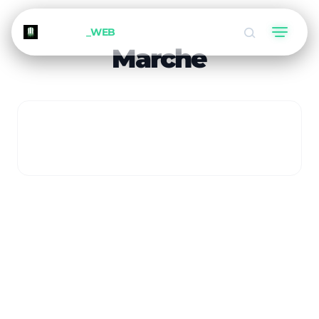
METEORA
_WEB
Marche