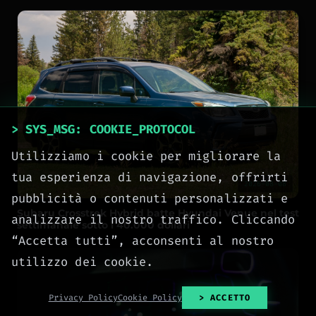
> SYS_MSG: COOKIE_PROTOCOL
Utilizziamo i cookie per migliorare la
tua esperienza di navigazione, offrirti
2026-08-08
pubblicità o contenuti personalizzati e
Subaru Crosstrek Hybrid batte Hyundai Venue nel test
analizzare il nostro traffico. Cliccando
settimanale sotto i 40.000 dollari
“Accetta tutti”, acconsenti al nostro
utilizzo dei cookie.
Privacy Policy
Cookie Policy
> ACCETTO