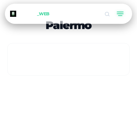
METEORA
_WEB
Palermo