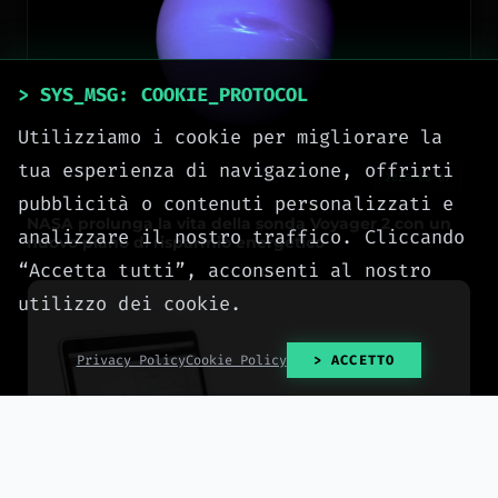
> SYS_MSG: COOKIE_PROTOCOL
Utilizziamo i cookie per migliorare la
tua esperienza di navigazione, offrirti
2026-08-07
pubblicità o contenuti personalizzati e
NASA prolunga la vita della sonda Voyager 2 con un
analizzare il nostro traffico. Cliccando
nuovo piano di risparmio energetico
“Accetta tutti”, acconsenti al nostro
utilizzo dei cookie.
Privacy Policy
Cookie Policy
> ACCETTO