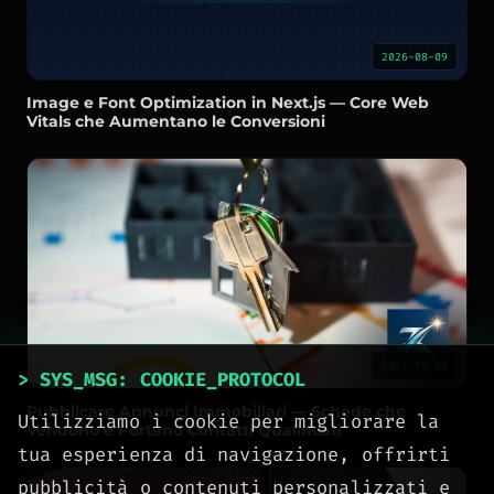
2026-08-09
Image e Font Optimization in Next.js — Core Web
Vitals che Aumentano le Conversioni
2026-08-09
> SYS_MSG: COOKIE_PROTOCOL
Pubblicare Annunci Immobiliari — Schede che
Utilizziamo i cookie per migliorare la
Vendono e Portano Contatti Qualificati
tua esperienza di navigazione, offrirti
pubblicità o contenuti personalizzati e