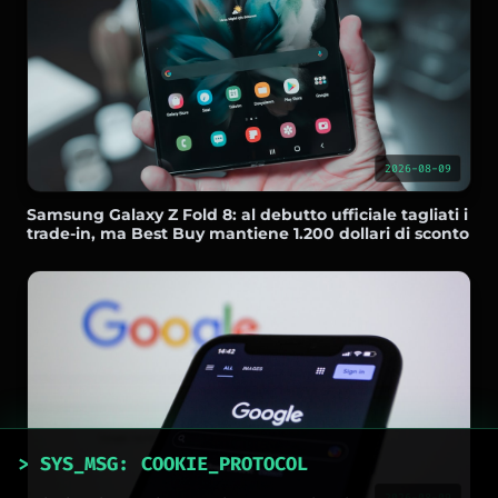
2026-08-09
Samsung Galaxy Z Fold 8: al debutto ufficiale tagliati i
trade-in, ma Best Buy mantiene 1.200 dollari di sconto
> SYS_MSG: COOKIE_PROTOCOL
2026-08-09