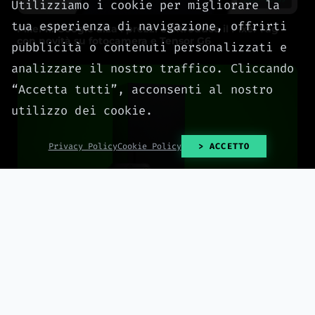
Utilizziamo i cookie per migliorare la
tua esperienza di navigazione, offrirti
Pixel 11: Google alza i prezzi e introduce il Pixel Tag
con novità su fotocamera e Tensor G6
pubblicità o contenuti personalizzati e
analizzare il nostro traffico. Cliccando
“Accetta tutti”, acconsenti al nostro
utilizzo dei cookie.
Privacy Policy
Cookie Policy
> ACCETTO
2026-08-09
Le schede di espansione Seagate per Xbox esaurite o
oltre 300 euro, ecco dove trovarle ancora