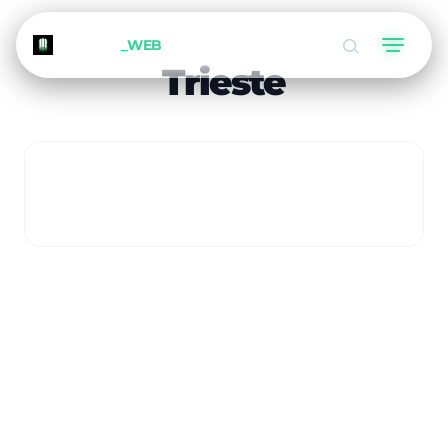
METEORA
_WEB
Trieste