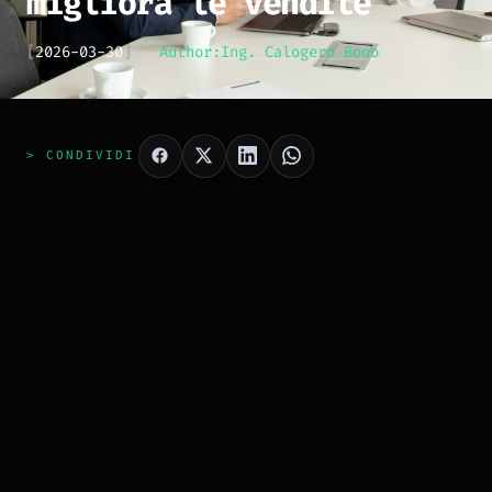
migliora le vendite
[
2026-03-30
]
Author:
Ing. Calogero Bono
> CONDIVIDI