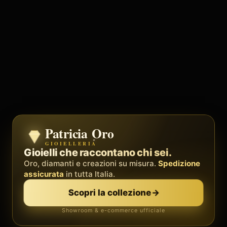
Patricia Oro
Zenith
GIOIELLERIA
BY METEORA WEB
Il sistema operativo della tua attività.
Gioielli che raccontano chi sei.
Social, clienti, prenotazioni e fatture in
Oro, diamanti e creazioni su misura.
Spedizione
un'unica
piattaforma
assicurata
in tutta Italia.
. Palestre, barber, professionisti.
Scopri la collezione
→
Scopri Zenith
→
Showroom & e-commerce ufficiale
Demo gratis · senza carta