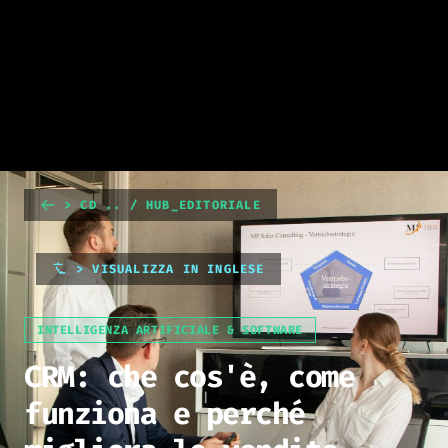
> CD .. / HUB_EDITORIALE
> VISUALIZZA IN INGLESE
INTELLIGENZA ARTIFICIALE & SOFTWARE
CRM: che cos'è, come
funziona e perché