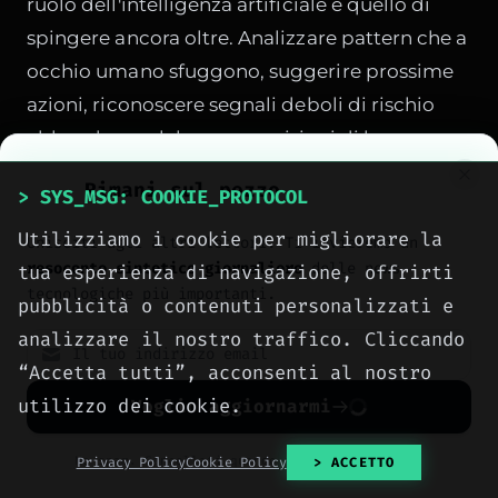
ruolo dell'intelligenza artificiale è quello di
spingere ancora oltre. Analizzare pattern che a
occhio umano sfuggono, suggerire prossime
azioni, riconoscere segnali deboli di rischio
abbandono, elaborare previsioni di lungo
periodo. La tecnologia, però, funziona solo se
Rimani sul pezzo
> SYS_MSG: COOKIE_PROTOCOL
la base dati è solida. Un CRM pieno di campi
Utilizziamo i cookie per migliorare la
compilati a caso o di contatti duplicati non
Unisciti agli altri lettori. Ti invieremo un
resoconto sintetico giornaliero
delle news
tua esperienza di navigazione, offrirti
diventerà magico solo perché ci si aggiunge
tecnologiche più importanti.
pubblicità o contenuti personalizzati e
un livello di AI. Per questo un buon progetto
analizzare il nostro traffico. Cliccando
CRM non è solo scelta di software, ma anche
“Accetta tutti”, acconsenti al nostro
lavoro di cultura interna. Abituare il team a
utilizzo dei cookie.
registrare, aggiornare, leggere, usare. Senza
Voglio aggiornarmi
questo passaggio anche la piattaforma più
No spam. Cancellati quando vuoi con un click.
Privacy Policy
Cookie Policy
> ACCETTO
avanzata resta poco più di un esercizio di stile.