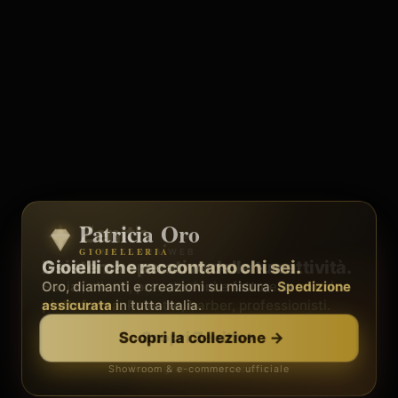
Patricia Oro
Zenith
GIOIELLERIA
BY METEORA WEB
Il sistema operativo della tua attività.
Gioielli che raccontano chi sei.
Social, clienti, prenotazioni e fatture in
Oro, diamanti e creazioni su misura.
Spedizione
un'unica
piattaforma
assicurata
in tutta Italia.
. Palestre, barber, professionisti.
Scopri Zenith
→
Scopri la collezione
→
Showroom & e-commerce ufficiale
Demo gratis · senza carta