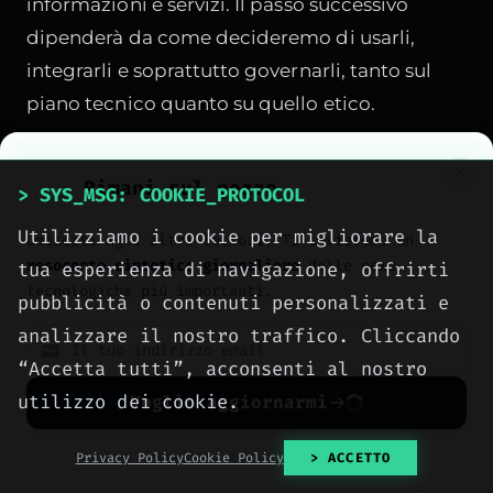
informazioni e servizi. Il passo successivo
dipenderà da come decideremo di usarli,
integrarli e soprattutto governarli, tanto sul
piano tecnico quanto su quello etico.
Rimani sul pezzo
> SYS_MSG: COOKIE_PROTOCOL
> CONDIVIDI
Utilizziamo i cookie per migliorare la
Unisciti agli altri lettori. Ti invieremo un
resoconto sintetico giornaliero
delle news
tua esperienza di navigazione, offrirti
tecnologiche più importanti.
pubblicità o contenuti personalizzati e
analizzare il nostro traffico. Cliccando
“Accetta tutti”, acconsenti al nostro
utilizzo dei cookie.
Voglio aggiornarmi
No spam. Cancellati quando vuoi con un click.
> AUTHOR_EXTRACTED
Privacy Policy
Cookie Policy
> ACCETTO
Ing. Pietro Maiorana