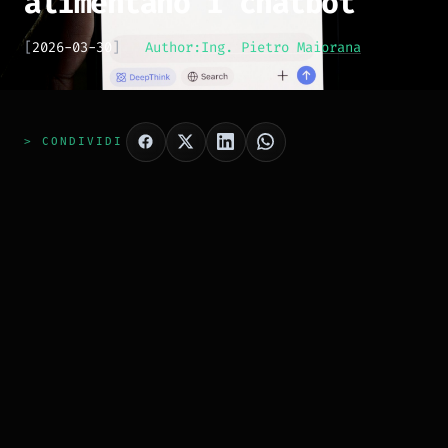
alimentano i chatbot
[
2026-03-30
]
Author:
Ing. Pietro Maiorana
> CONDIVIDI