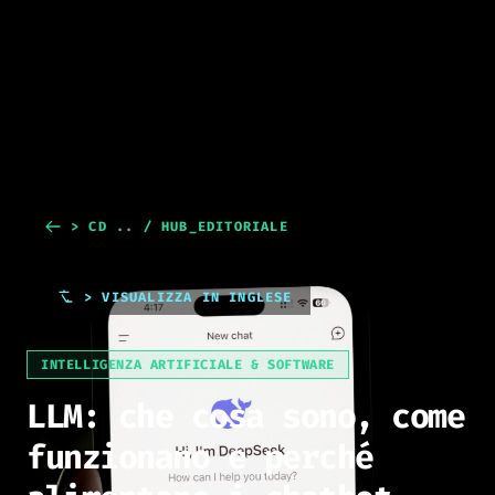
> CD .. / HUB_EDITORIALE
> VISUALIZZA IN INGLESE
INTELLIGENZA ARTIFICIALE & SOFTWARE
LLM: che cosa sono, come
funzionano e perché