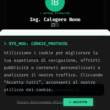
> AUTHOR_EXTRACTED
Ing. Calogero Bono
Ingegnere informatico, fondatore di Meteora Web e
Zenith OS. System administrator e progettista di
Rimani sul pezzo
piattaforme, app e CMS proprietari, con esperienza
> SYS_MSG: COOKIE_PROTOCOL
in sviluppo full-stack, marketing digitale ed
[ READ FULL DOSSIER ]
ecosistema Google.
Utilizziamo i cookie per migliorare la
Unisciti agli altri lettori. Ti invieremo un
resoconto sintetico giornaliero
delle news
tua esperienza di navigazione, offrirti
tecnologiche più importanti.
pubblicità o contenuti personalizzati e
analizzare il nostro traffico. Cliccando
> METEORA_WEB // WEB AGENCY
“Accetta tutti”, acconsenti al nostro
Costruiamo la presenza
utilizzo dei cookie.
Voglio aggiornarmi
digitale che la tua
No spam. Cancellati quando vuoi con un click.
Privacy Policy
Cookie Policy
> ACCETTO
azienda merita.