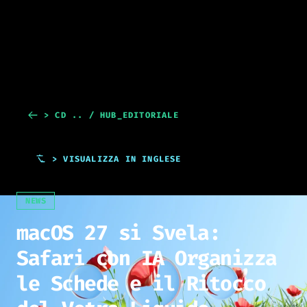
> CD .. / HUB_EDITORIALE
> VISUALIZZA IN INGLESE
NEWS
macOS 27 si Svela:
Safari con IA Organizza
le Schede e il Ritocco