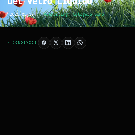
del Vetro Liquido
[
2026-05-10
]
Author:
Ing. Calogero Bono
> CONDIVIDI