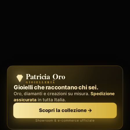
Patricia Oro
Zenith
GIOIELLERIA
BY METEORA WEB
Il sistema operativo della tua attività.
Gioielli che raccontano chi sei.
Social, clienti, prenotazioni e fatture in
Oro, diamanti e creazioni su misura.
Spedizione
un'unica
piattaforma
assicurata
in tutta Italia.
. Palestre, barber, professionisti.
Scopri la collezione
→
Scopri Zenith
→
Showroom & e-commerce ufficiale
Demo gratis · senza carta