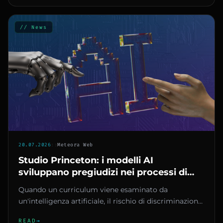
// News
20.07.2026
::
Meteora Web
Studio Princeton: i modelli AI
sviluppano pregiudizi nei processi di
assunzione più degli umani
Quando un curriculum viene esaminato da
un'intelligenza artificiale, il rischio di discriminazione
non dipende solo dai...
READ
→