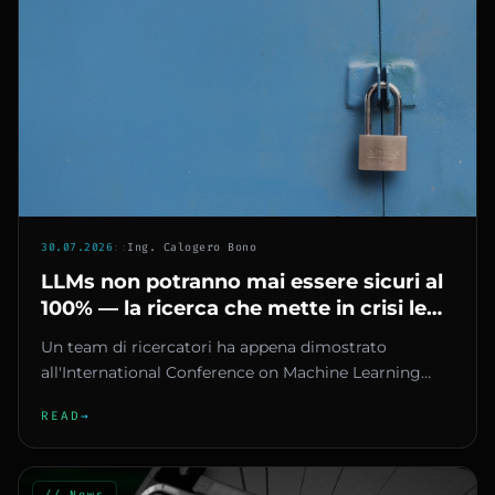
30.07.2026
::
Ing. Calogero Bono
LLMs non potranno mai essere sicuri al
100% — la ricerca che mette in crisi le
imprese italiane che usano AI
Un team di ricercatori ha appena dimostrato
all'International Conference on Machine Learning
(ICML) 2026 quello che molt...
READ
→
// News