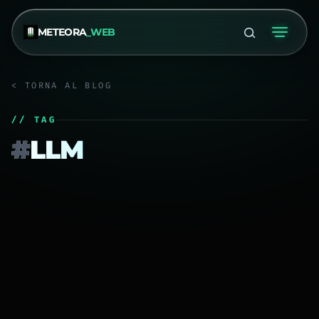
METEORA
_WEB
< TORNA AL BLOG
// TAG
#
LLM