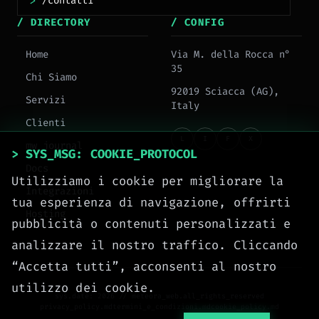
>
/ DIRECTORY
/ CONFIG
Home
Via M. della Rocca n°
35
Chi Siamo
92019 Sciacca (AG),
Servizi
Italy
Clienti
L
I
F
X
mw_journal
> SYS_MSG: COOKIE_PROTOCOL
Docs
Utilizziamo i cookie per migliorare la
Integrazioni
tua esperienza di navigazione, offrirti
Hosting
pubblicità o contenuti personalizzati e
analizzare il nostro traffico. Cliccando
“Accetta tutti”, acconsenti al nostro
utilizzo dei cookie.
sys.date: 2026 // meteora_web.all_rights_reserved
privacy_policy.md
termini_e_condizioni.md
cookie_policy.md