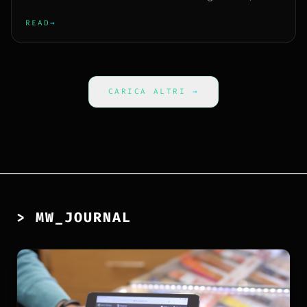
zeppo di frasi fatt...
READ
→
CARICA ALTRI
→
> MW_JOURNAL