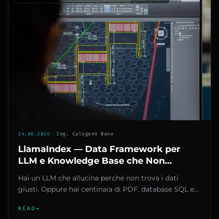
24.06.2026
::
Ing. Calogero Bono
LlamaIndex — Data Framework per
LLM e Knowledge Base che Non
Perdono Dati
Hai un LLM che allucina perché non trova i dati
giusti. Oppure hai centinaia di PDF, database SQL e
API REST che vorrest...
READ
→