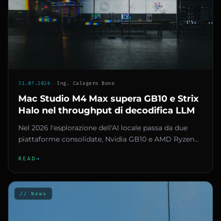
31.07.2026
::
Ing. Calogero Bono
Mac Studio M4 Max supera GB10 e Strix
Halo nel throughput di decodifica LLM
Nel 2026 l'esplorazione dell'AI locale passa da due
piattaforme consolidate, Nvidia GB10 e AMD Ryzen
AI Max+ 395, ma il...
READ
→
// News