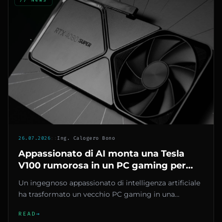
26.07.2026
::
Ing. Calogero Bono
Appassionato di AI monta una Tesla
V100 rumorosa in un PC gaming per
266 dollari e ottiene 32 GB di VRAM per
Un ingegnoso appassionato di intelligenza artificiale
modelli linguistici locali
ha trasformato un vecchio PC gaming in una
potente macchina per l'...
READ
→