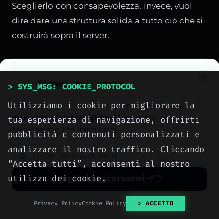
Sceglierlo con consapevolezza, invece, vuol
dire dare una struttura solida a tutto ciò che si
costruirà sopra il server.
Rimani sul pezzo
> SYS_MSG: COOKIE_PROTOCOL
> CONDIVIDI
Utilizziamo i cookie per migliorare la
Unisciti agli altri lettori. Ti invieremo un
resoconto sintetico giornaliero
delle news
tua esperienza di navigazione, offrirti
tecnologiche più importanti.
pubblicità o contenuti personalizzati e
analizzare il nostro traffico. Cliccando
“Accetta tutti”, acconsenti al nostro
utilizzo dei cookie.
Voglio aggiornarmi
> AUTHOR_EXTRACTED
Meteora Web Redazione
No spam. Cancellati quando vuoi con un click.
Privacy Policy
Cookie Policy
> ACCETTO