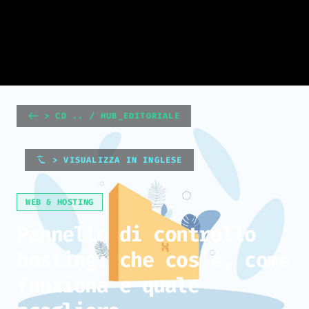
> CD .. / HUB_EDITORIALE
> VISUALIZZA IN INGLESE
WEB & HOSTING
Pannello di controllo
hosting: che cos'è, come
funziona e quale