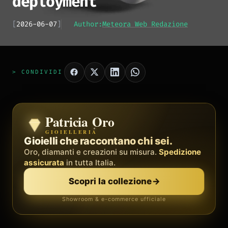
deployment
[
2026-06-07
]
Author:
Meteora Web Redazione
> CONDIVIDI
Patricia Oro
Zenith
GIOIELLERIA
BY METEORA WEB
Il sistema operativo della tua attività.
Gioielli che raccontano chi sei.
Social, clienti, prenotazioni e fatture in
Oro, diamanti e creazioni su misura.
Spedizione
un'unica
piattaforma
assicurata
in tutta Italia.
. Palestre, barber, professionisti.
Scopri la collezione
→
Scopri Zenith
→
Showroom & e-commerce ufficiale
Demo gratis · senza carta