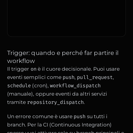
Trigger: quando e perché far partire il
workflow
on
Il trigger
è il cuore decisionale. Puoi usare
push
pull_request
eventi semplici come
,
,
schedule
workflow_dispatch
(cron),
(manuale), oppure eventi da altri servizi
repository_dispatch
tramite
.
push
Un errore comune è usare
su tutti i
branch. Per la CI (Continuous Integration)
spesso vuoi attivare solo su branch principali e