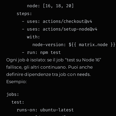
        node: [16, 18, 20]

    steps:

      - uses: actions/checkout@v4

      - uses: actions/setup-node@v4

        with:

          node-version: ${{ matrix.node }}

      - run: npm test
Ogni job è isolato: se il job “test su Node 16”
fallisce, gli altri continuano. Puoi anche
needs
definire dipendenze tra job con
.
Esempio:
jobs:

  test:

    runs-on: ubuntu-latest
