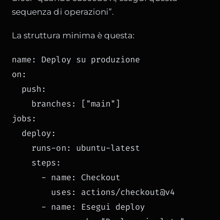
sequenza di operazioni”.
La struttura minima è questa:
name: Deploy su produzione

on:

  push:

    branches: ["main"]

jobs:

  deploy:

    runs-on: ubuntu-latest

    steps:

      - name: Checkout

        uses: actions/checkout@v4

      - name: Esegui deploy
