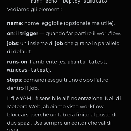
        run: echo "Deploy simulato"
Vediamo gli elementi:
name
: nome leggibile (opzionale ma utile).
on
: il
trigger
— quando far partire il workflow.
jobs
: un insieme di
job
che girano in parallelo
di default.
ubuntu-latest
runs-on
: l’ambiente (es.
,
windows-latest
).
steps
: comandi eseguiti uno dopo l’altro
dentro il job.
Il file YAML è sensibile all’indentazione. Noi, di
Meteora Web, abbiamo visto workflow
bloccarsi perché un tab era finito al posto di
due spazi. Usa sempre un editor che validi
YAML.