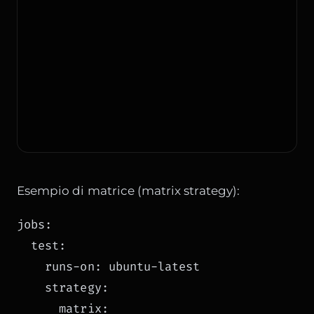
Esempio di matrice (matrix strategy):
jobs:

  test:

    runs-on: ubuntu-latest

    strategy:

      matrix:
