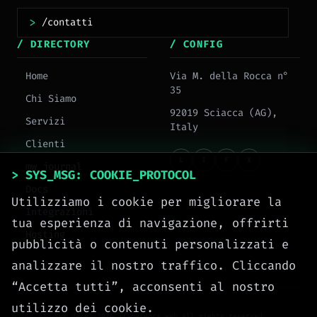
>
/ DIRECTORY
/ CONFIG
Home
Via M. della Rocca n°
35
Chi Siamo
92019 Sciacca (AG),
Servizi
Italy
Clienti
L
I
F
X
mw_journal
> SYS_MSG: COOKIE_PROTOCOL
Docs
Utilizziamo i cookie per migliorare la
Integrazioni
tua esperienza di navigazione, offrirti
Hosting
pubblicità o contenuti personalizzati e
analizzare il nostro traffico. Cliccando
“Accetta tutti”, acconsenti al nostro
utilizzo dei cookie.
sys.date: 2026 // meteora_web.all_rights_reserved