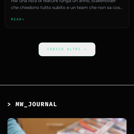
Hai una lista di feature lunga un anno, stakeholder
che chiedono tutto subito e un team che non sa cosa
fare prima. Ques...
READ
→
CARICA ALTRI
→
> MW_JOURNAL