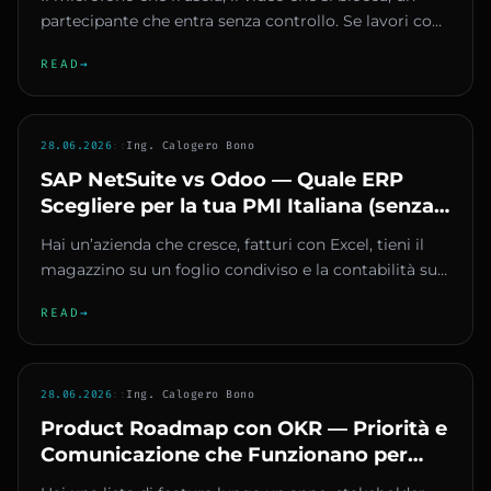
partecipante che entra senza controllo. Se lavori con
Google Meet s...
READ
→
28.06.2026
::
Ing. Calogero Bono
SAP NetSuite vs Odoo — Quale ERP
Scegliere per la tua PMI Italiana (senza
spendere un capitale)
Hai un’azienda che cresce, fatturi con Excel, tieni il
magazzino su un foglio condiviso e la contabilità su
un altro sof...
READ
→
28.06.2026
::
Ing. Calogero Bono
Product Roadmap con OKR — Priorità e
Comunicazione che Funzionano per
Startup e PMI