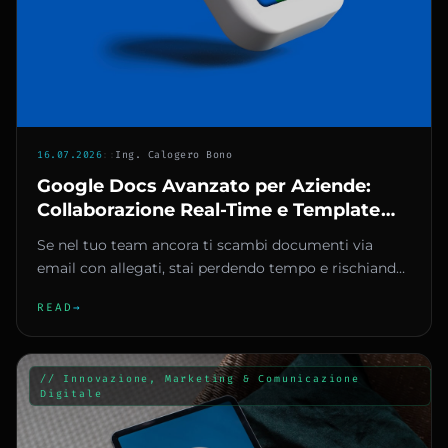
16.07.2026
::
Ing. Calogero Bono
Google Docs Avanzato per Aziende:
Collaborazione Real-Time e Template
che Fanno Risparmiare Ore
Se nel tuo team ancora ti scambi documenti via
email con allegati, stai perdendo tempo e rischiando
errori. La versione...
READ
→
// Innovazione, Marketing & Comunicazione
Digitale