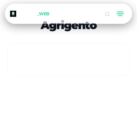
METEORA
_WEB
Agrigento