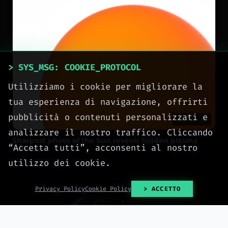
> SYS_MSG: COOKIE_PROTOCOL
Utilizziamo i cookie per migliorare la
tua esperienza di navigazione, offrirti
pubblicità o contenuti personalizzati e
2026-08-08
analizzare il nostro traffico. Cliccando
Sharpest photo of the Sun reveals hidden plasma
“Accetta tutti”, acconsenti al nostro
vortices
utilizzo dei cookie.
Privacy Policy
Cookie Policy
> ACCETTO