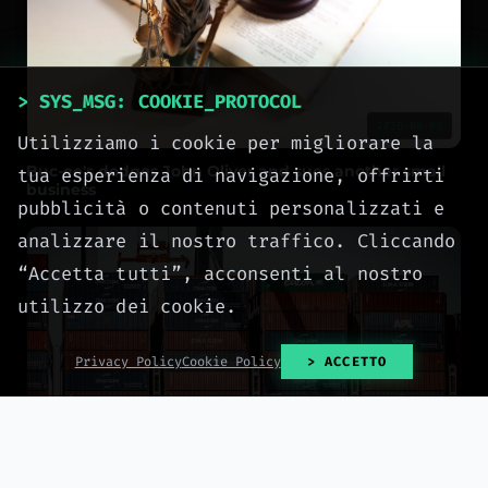
> SYS_MSG: COOKIE_PROTOCOL
2026-08-08
Utilizziamo i cookie per migliorare la
Buc-ee's dodges John Oliver and sues another small
tua esperienza di navigazione, offrirti
business
pubblicità o contenuti personalizzati e
analizzare il nostro traffico. Cliccando
“Accetta tutti”, acconsenti al nostro
utilizzo dei cookie.
Privacy Policy
Cookie Policy
> ACCETTO