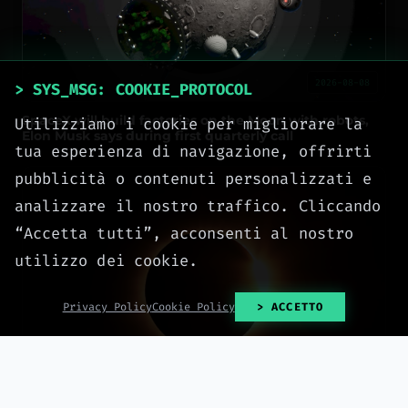
2026-08-08
> SYS_MSG: COOKIE_PROTOCOL
SpaceX will build factories on the Moon with robots,
Utilizziamo i cookie per migliorare la
Elon Musk says during first quarterly call
tua esperienza di navigazione, offrirti
pubblicità o contenuti personalizzati e
analizzare il nostro traffico. Cliccando
“Accetta tutti”, acconsenti al nostro
utilizzo dei cookie.
Privacy Policy
Cookie Policy
> ACCETTO
2026-08-07