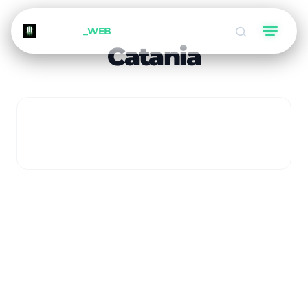
METEORA
_WEB
Catania