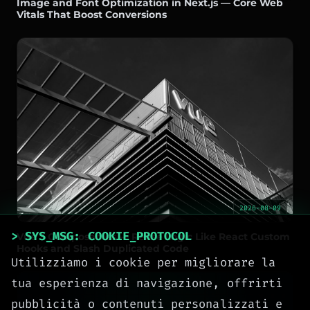
Image and Font Optimization in Next.js — Core Web
Vitals That Boost Conversions
2026-08-09
> SYS_MSG: COOKIE_PROTOCOL
Vue 3 Composables — Reuse Logic Like React Custom
Hooks and Slash Duplicated Code
Utilizziamo i cookie per migliorare la
tua esperienza di navigazione, offrirti
pubblicità o contenuti personalizzati e