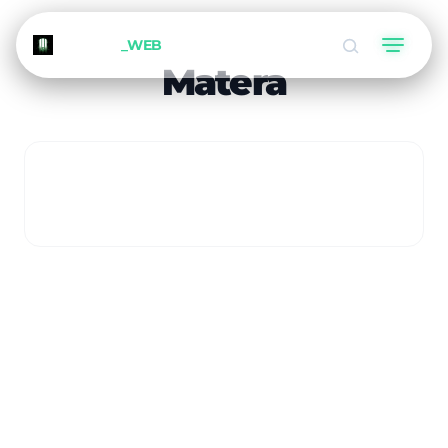
METEORA
_WEB
Matera