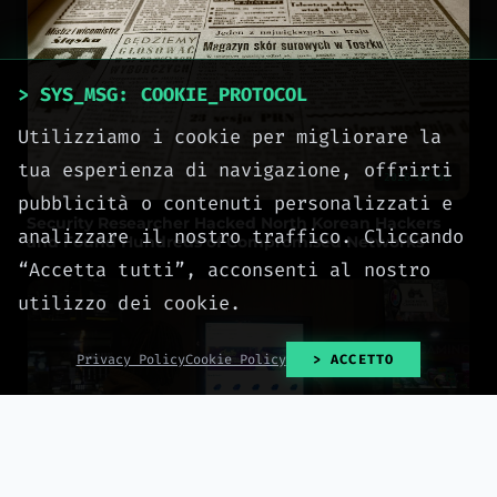
> SYS_MSG: COOKIE_PROTOCOL
Utilizziamo i cookie per migliorare la
tua esperienza di navigazione, offrirti
2026-08-06
pubblicità o contenuti personalizzati e
Security Researcher Hacked North Korean Hackers
analizzare il nostro traffico. Cliccando
and Found Hundreds of Compromised Networks
“Accetta tutti”, acconsenti al nostro
utilizzo dei cookie.
Privacy Policy
Cookie Policy
> ACCETTO