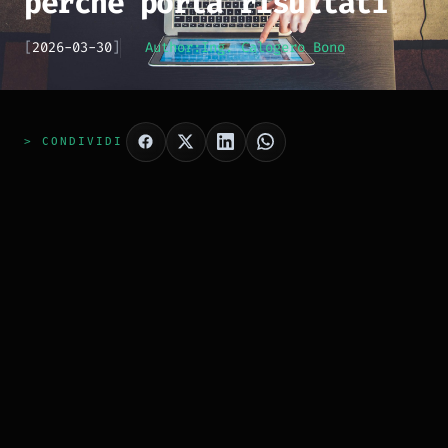
perché porta risultati
[
2026-03-30
]
Author:
Ing. Calogero Bono
> CONDIVIDI