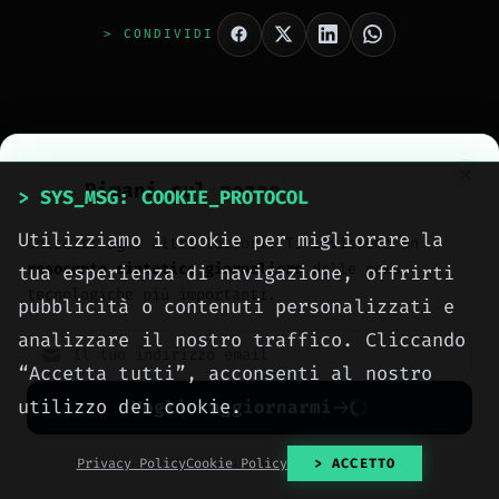
> CONDIVIDI
Rimani sul pezzo
> SYS_MSG: COOKIE_PROTOCOL
Utilizziamo i cookie per migliorare la
Unisciti agli altri lettori. Ti invieremo un
resoconto sintetico giornaliero
delle news
tua esperienza di navigazione, offrirti
> AUTHOR_EXTRACTED
Ing. Calogero Bono
tecnologiche più importanti.
pubblicità o contenuti personalizzati e
analizzare il nostro traffico. Cliccando
Ingegnere informatico, fondatore di Meteora Web e
“Accetta tutti”, acconsenti al nostro
Zenith OS. System administrator e progettista di
piattaforme, app e CMS proprietari, con esperienza
utilizzo dei cookie.
Voglio aggiornarmi
in sviluppo full-stack, marketing digitale ed
[ READ FULL DOSSIER ]
ecosistema Google.
No spam. Cancellati quando vuoi con un click.
Privacy Policy
Cookie Policy
> ACCETTO