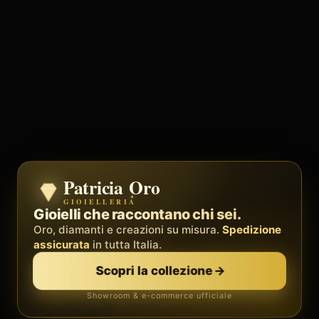
Patricia Oro
Zenith
GIOIELLERIA
BY METEORA WEB
Il sistema operativo della tua attività.
Gioielli che raccontano chi sei.
Social, clienti, prenotazioni e fatture in
Oro, diamanti e creazioni su misura.
Spedizione
un'unica
piattaforma
assicurata
in tutta Italia.
. Palestre, barber, professionisti.
Scopri la collezione
→
Scopri Zenith
→
Showroom & e-commerce ufficiale
Demo gratis · senza carta