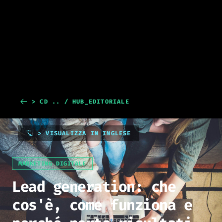
> CD .. / HUB_EDITORIALE
> VISUALIZZA IN INGLESE
MARKETING DIGITALE
Lead generation: che
cos'è, come funziona e