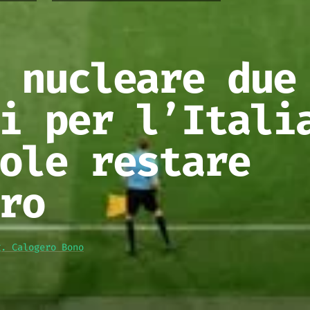
 nucleare due
i per l’Itali
ole restare
ro
g. Calogero Bono