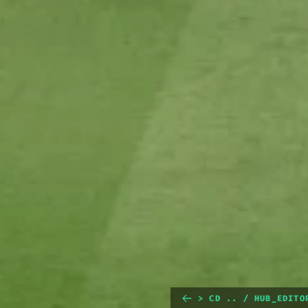
> CD .. / HUB_EDITO