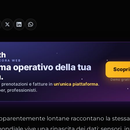
cia Oro
th
LERIA
EORA WEB
ema operativo della tua
i che raccontano chi
Scopri la co
Scopri
.
Showroom & e-comm
Demo grati
i, prenotazioni e fatture in
 e creazioni su misura.
Spedizione
un'unica piattaforma
.
er, professionisti.
tutta Italia.
pparentemente lontane raccontano la stessa 
 mondiale vive una rinascita dei dati: sensori, i