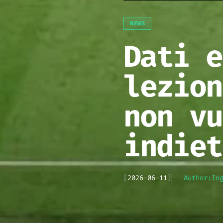
NEWS
Dati e
lezion
non vu
indiet
[
2026-06-11
]
Author:
In