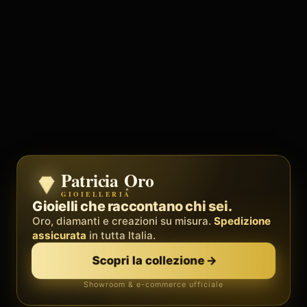
Patricia Oro
Zenith
GIOIELLERIA
BY METEORA WEB
Il sistema operativo della tua attività.
Gioielli che raccontano chi sei.
Social, clienti, prenotazioni e fatture in
Oro, diamanti e creazioni su misura.
Spedizione
un'unica
piattaforma
assicurata
in tutta Italia.
. Palestre, barber, professionisti.
Scopri la collezione
→
Scopri Zenith
→
Showroom & e-commerce ufficiale
Demo gratis · senza carta