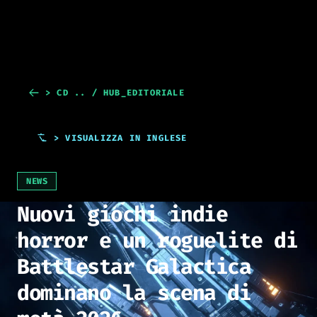
> CD .. / HUB_EDITORIALE
> VISUALIZZA IN INGLESE
NEWS
Nuovi giochi indie
horror e un roguelite di
Battlestar Galactica
dominano la scena di