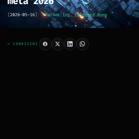
metà 2026
[
2026-05-16
]
Author:
Ing. Calogero Bono
> CONDIVIDI