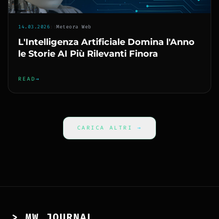
14.03.2026
::
Meteora Web
L'Intelligenza Artificiale Domina l'Anno
le Storie AI Più Rilevanti Finora
READ
→
CARICA ALTRI
→
> MW_JOURNAL