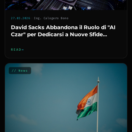
27.03.2026
::
Ing. Calogero Bono
David Sacks Abbandona il Ruolo di "AI
Czar" per Dedicarsi a Nuove Sfide
Tecnologiche
READ
→
// News