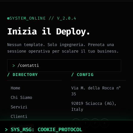
SYSTEM_ONLINE // V_2.0.4
Inizia il Deploy.
Nessun template. Solo ingegneria. Prenota una
sessione operativa per scalare il tuo business.
>
/ DIRECTORY
/ CONFIG
Home
Via M. della Rocca n°
35
Chi Siamo
92019 Sciacca (AG),
Servizi
Italy
Clienti
L
I
F
X
mw_journal
> SYS_MSG: COOKIE_PROTOCOL