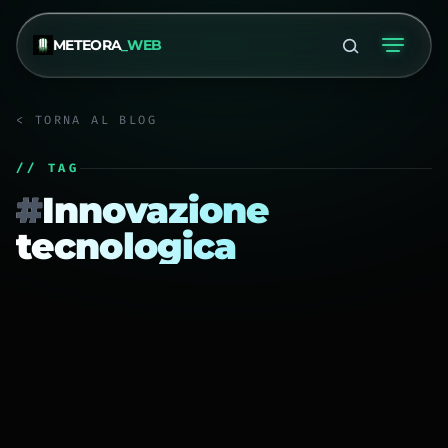
METEORA
_WEB
< TORNA AL BLOG
// TAG
#
Innovazione
tecnologica