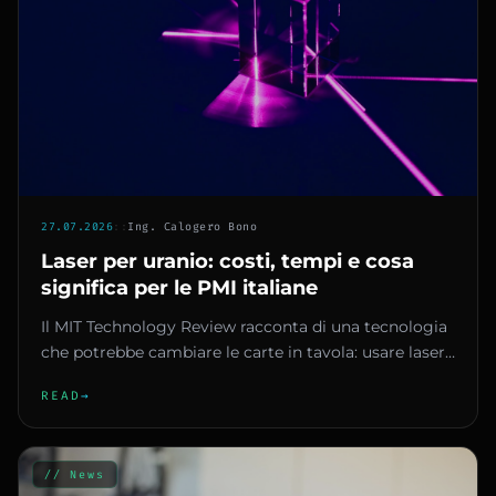
27.07.2026
::
Ing. Calogero Bono
Laser per uranio: costi, tempi e cosa
significa per le PMI italiane
Il MIT Technology Review racconta di una tecnologia
che potrebbe cambiare le carte in tavola: usare laser
per arricchire...
READ
→
// News