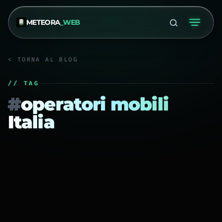
METEORA
_WEB
< TORNA AL BLOG
// TAG
#
operatori mobili
Italia