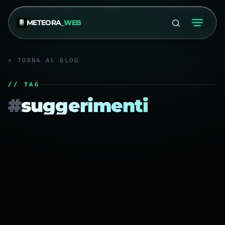
METEORA
_WEB
< TORNA AL BLOG
// TAG
#
suggerimenti