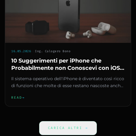
16.05.2026
::
Ing. Calogero Bono
10 Suggerimenti per iPhone che
Probabilmente non Conoscevi con iOS
26
Il sistema operativo dell'iPhone è diventato così ricco
di funzioni che molte di esse restano nascoste anche
agli utenti...
READ
→
CARICA ALTRI
→