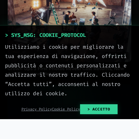
> SYS_MSG: COOKIE_PROTOCOL
Utilizziamo i cookie per migliorare la
tua esperienza di navigazione, offrirti
2026-08-07
pubblicità o contenuti personalizzati e
Grown Ups 3 First Photos Reveal Cast Returns, New
Additions, and Plot Details
analizzare il nostro traffico. Cliccando
“Accetta tutti”, acconsenti al nostro
utilizzo dei cookie.
Privacy Policy
Cookie Policy
> ACCETTO