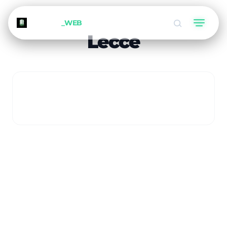
METEORA
_WEB
Lecce