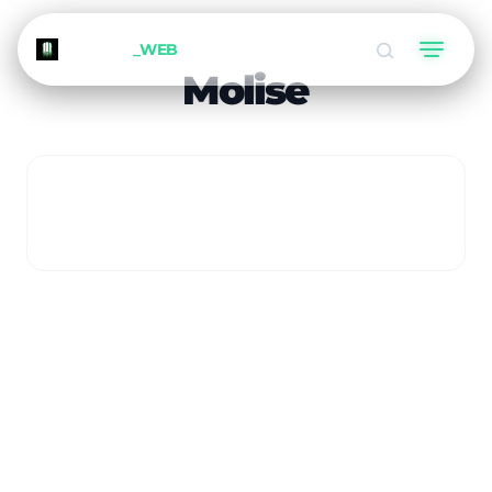
METEORA
_WEB
Molise