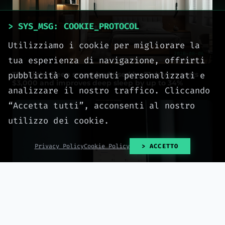
> SYS_MSG: COOKIE_PROTOCOL
Utilizziamo i cookie per migliorare la
2026-08-06
tua esperienza di navigazione, offrirti
The Eight Sleep smart bed used by F1 drivers costs
pubblicità o contenuti personalizzati e
$3,000 and improves deep sleep by up to 34%
analizzare il nostro traffico. Cliccando
“Accetta tutti”, acconsenti al nostro
utilizzo dei cookie.
Privacy Policy
Cookie Policy
> ACCETTO
2026-08-06