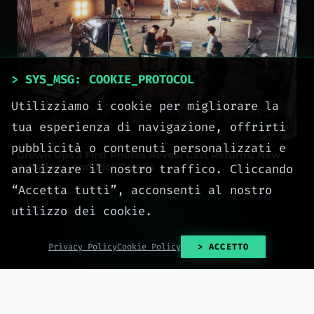
> SYS_MSG: COOKIE_PROTOCOL
Utilizziamo i cookie per migliorare la
tua esperienza di navigazione, offrirti
2026-08-07
pubblicità o contenuti personalizzati e
Grown Ups 3 First Photos Reveal Cast Returns, New
Additions, and Plot Details
analizzare il nostro traffico. Cliccando
“Accetta tutti”, acconsenti al nostro
utilizzo dei cookie.
Privacy Policy
Cookie Policy
> ACCETTO