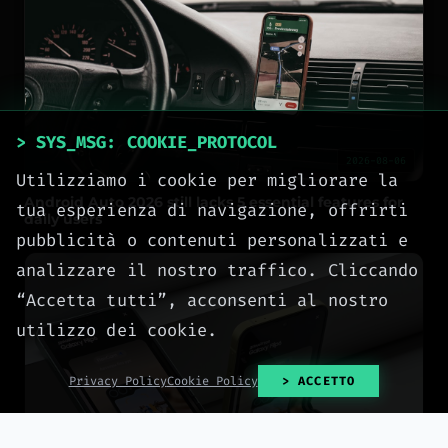
> SYS_MSG: COOKIE_PROTOCOL
2026-08-06
Utilizziamo i cookie per migliorare la
Android Auto 2026 still lacks 5 essential features for
tua esperienza di navigazione, offrirti
daily users
pubblicità o contenuti personalizzati e
analizzare il nostro traffico. Cliccando
“Accetta tutti”, acconsenti al nostro
utilizzo dei cookie.
Privacy Policy
Cookie Policy
> ACCETTO