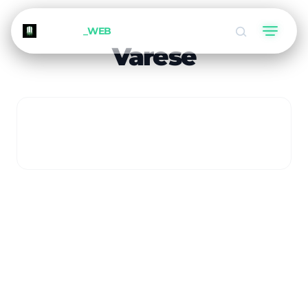
METEORA
_WEB
Varese