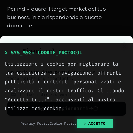
Per individuare il target market del tuo
business, inizia rispondendo a queste
domande:
Chi sono i tuoi clienti ideali?
Quali sono le
loro caratteristiche demografiche?
Rimani sul pezzo
> SYS_MSG: COOKIE_PROTOCOL
Quali problemi stanno cercando di
Utilizziamo i cookie per migliorare la
Unisciti agli altri lettori. Ti invieremo un
risolvere?
In che modo il tuo prodotto o
resoconto sintetico giornaliero
delle news
tua esperienza di navigazione, offrirti
servizio può aiutarli?
tecnologiche più importanti.
pubblicità o contenuti personalizzati e
analizzare il nostro traffico. Cliccando
Dove si trovano i tuoi clienti?
Qual è il canale
“Accetta tutti”, acconsenti al nostro
migliore per raggiungerli?
utilizzo dei cookie.
Voglio aggiornarmi
Quali sono i loro interessi e valori?
Come
puoi allineare il tuo messaggio con le loro
No spam. Cancellati quando vuoi con un click.
Privacy Policy
Cookie Policy
> ACCETTO
esigenze?