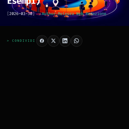
Esempi)
[
2026-03-30
]
Author:
Meteora Web Redazione
> CONDIVIDI