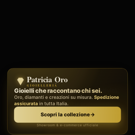
Patricia Oro
Zenith
GIOIELLERIA
BY METEORA WEB
Il sistema operativo della tua attività.
Gioielli che raccontano chi sei.
Social, clienti, prenotazioni e fatture in
Oro, diamanti e creazioni su misura.
Spedizione
un'unica
piattaforma
assicurata
in tutta Italia.
. Palestre, barber, professionisti.
Scopri Zenith
→
Scopri la collezione
→
Showroom & e-commerce ufficiale
Demo gratis · senza carta