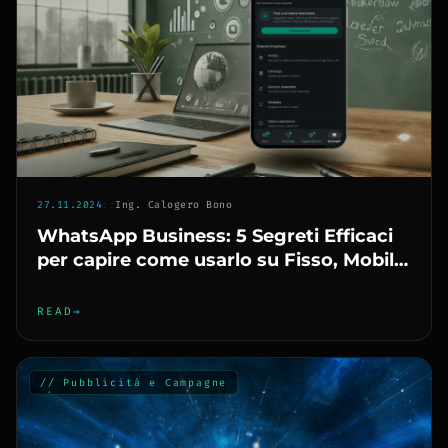
27.11.2024
::
Ing. Calogero Bono
WhatsApp Business: 5 Segreti Efficaci
per capire come usarlo su Fisso, Mobile
e PC
READ
→
// Pubblicità e Campagne