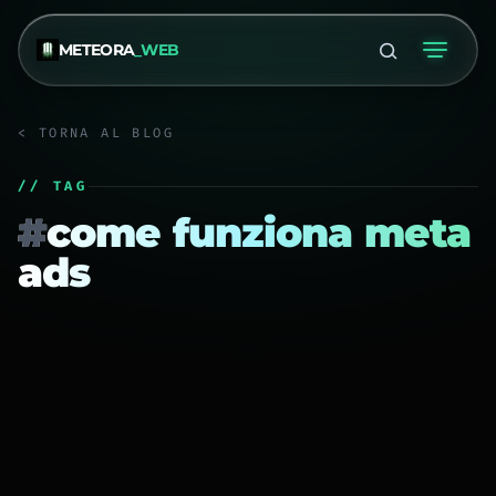
METEORA
_WEB
< TORNA AL BLOG
// TAG
#
come funziona meta
ads