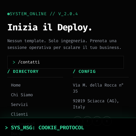
SYSTEM_ONLINE // V_2.0.4
Inizia il Deploy.
Nessun template. Solo ingegneria. Prenota una
sessione operativa per scalare il tuo business.
>
/ DIRECTORY
/ CONFIG
Home
Via M. della Rocca n°
35
Chi Siamo
92019 Sciacca (AG),
Servizi
Italy
Clienti
L
I
F
X
mw_journal
> SYS_MSG: COOKIE_PROTOCOL
Docs