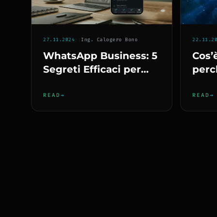
27.11.2024
::
Ing. Calogero Bono
22.11.2
WhatsApp Business: 5
Cos’
Segreti Efficaci per
perc
capire come usarlo su
indis
Fisso, Mobile e PC
tuo 
READ
→
READ
→
2025