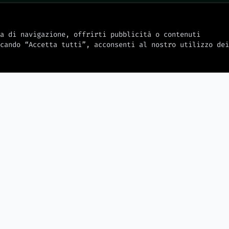
a di navigazione, offrirti pubblicità o contenuti
cando “Accetta tutti”, acconsenti al nostro utilizzo dei
2026-08-06
2026-08-06
Switch 2 il
Le app Android condividono la