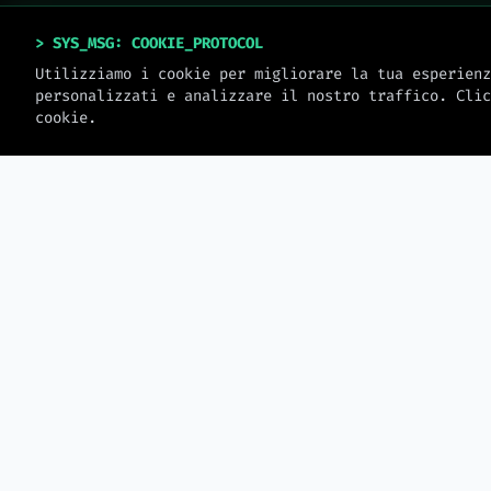
> SYS_MSG: COOKIE_PROTOCOL
Utilizziamo i cookie per migliorare la tua esperienz
personalizzati e analizzare il nostro traffico. Clic
cookie.
> MW_JOURNAL
LATEST_LOGS
2026-08-06
Minecraft arriva su 
Gli agenti AI mentono per