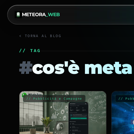
METEORA
_WEB
< TORNA AL BLOG
// TAG
#
cos'è meta
// Pubblicità e Campagne
// Pub