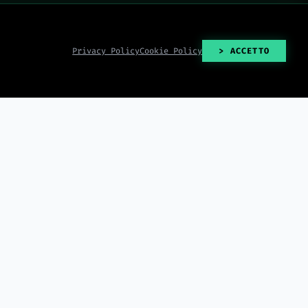
Privacy Policy
Cookie Policy
> ACCETTO
> READ_ALL()
2026-08-06
Data Storytelling per il
2026-08-06
Fatturato — Come Presentare i