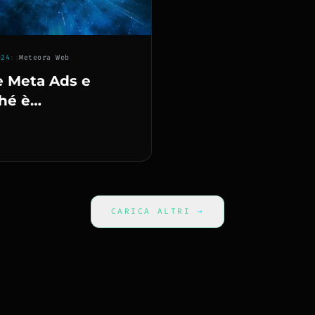
024
::
Meteora Web
è Meta Ads e
hé è
pensabile per il
business nel
?
CARICA ALTRI
→