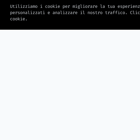
Utilizziamo i cookie per migliorare la tua esperienz
personalizzati e analizzare il nostro traffico. Clic
cookie.
> MW_JOURNAL
LATEST_LOGS
2026-08-06
AirPods Pro 3 crollano a 189
dollari su Amazon, il prezzo
HP, Asus e Acer qua
più basso dal Prime Day
chip DRAM CXMT pe
notebook fuori dag