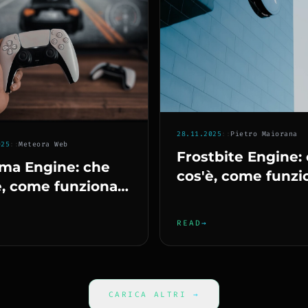
28.11.2025
::
Pietro Maiorana
025
::
Meteora Web
Frostbite Engine:
ma Engine: che
cos'è, come funzi
è, come funziona e
perché è il segret
hé è il motore dei
EA
hi Sony
READ
→
CARICA ALTRI
→