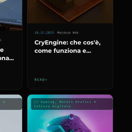
10.12.2025
::
Meteora Web
o
CryEngine: che cos'è,
he
come funziona e
ona e
perché ha
rivoluzionato la grafica
3D
READ
→
i &
// Gaming, Motori Grafici &
Cultura Digitale