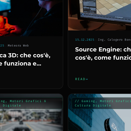
15.12.2025
::
Ing. Calogero Bon
025
::
Meteora Web
Source Engine: c
ca 3D: che cos'è,
cos'è, come funzi
 funziona e
perché è ancora
hé rende reale il
amato dagli
ale
READ
→
sviluppatori
ing, Motori Grafici &
// Gaming, Motori Grafic
a Digitale
Cultura Digitale