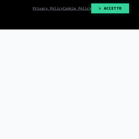
Privacy Policy
Cookie Policy
> ACCETTO
> READ_ALL()
2026-08-06
2026-08-06
r Immagini
Google Home amplia il
— Scrivi Testi
supporto alle telecamere di
 che Migliorano SEO
terze parti con Eufy, Wyze,
Tapo, Reolink e Nanit