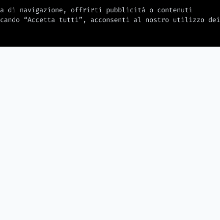
a di navigazione, offrirti pubblicità o contenuti
cando “Accetta tutti”, acconsenti al nostro utilizzo dei
2026-08-06
2026-08-06
Samsung Galaxy Z Fold 8
registra preordini in Europa
lificano i
Alt Text pe
superiori del 70% rispetto al
r i
Accessibili 
modello precedente
li USA
Alternativi
e Usabilità