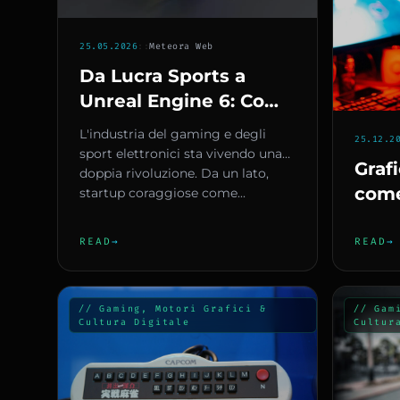
25.05.2026
::
Meteora Web
Da Lucra Sports a
Unreal Engine 6: Come
il Gioco d' Impresa si
L'industria del gaming e degli
25.12.2
Sta Trasformando tra
sport elettronici sta vivendo una
Grafi
Pitch Azzardati e
doppia rivoluzione. Da un lato,
come
startup coraggiose come...
Motori Grafici di Nuova
perc
Generazione
virtu
READ
→
READ
→
// Gaming, Motori Grafici &
// Gam
Cultura Digitale
Cultur