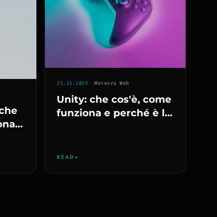
25.11.2025
::
Meteora Web
Unity: che cos'è, come
 che
funziona e perché è la
ona e
scelta degli indie
o di
READ
→