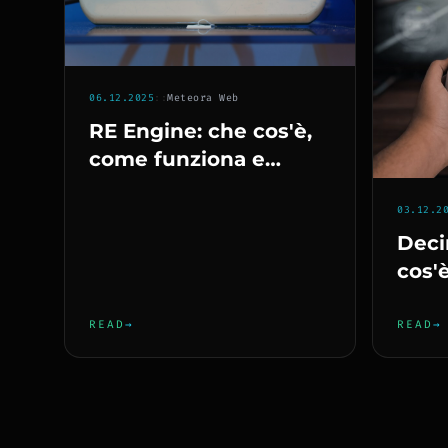
06.12.2025
::
Meteora Web
RE Engine: che cos'è,
come funziona e
perché è il cuore di
03.12.2
Capcom
Deci
cos'
perc
gioc
READ
→
READ
→