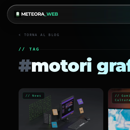
METEORA
_WEB
< TORNA AL BLOG
// TAG
#
motori graf
// News
// Gam
Cultur