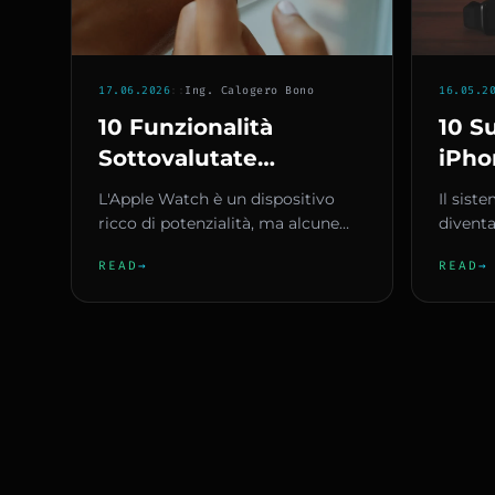
17.06.2026
::
Ing. Calogero Bono
16.05.2
10 Funzionalità
10 S
Sottovalutate
iPho
dell'Apple Watch Da
Prob
L'Apple Watch è un dispositivo
Il sist
Scoprire Subito
Cono
ricco di potenzialità, ma alcune
diventa
funzionalità rimangono
che mol
READ
→
READ
→
nell'ombra anche per gli utenti p...
nascost