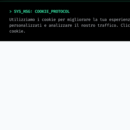
> SYS_MSG: COOKIE_PROTOCOL
Utilizziamo i cookie per migliorare la tua esperienz
personalizzati e analizzare il nostro traffico. Clic
cookie.
> MW_JOURNAL
LATEST_LOGS
2026-08-08
Docker con Java — Immagini
Pixel 10 conviene 