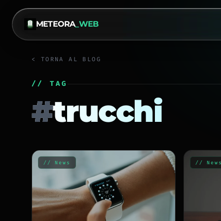
METEORA
_WEB
< TORNA AL BLOG
// TAG
#
trucchi
// News
// New