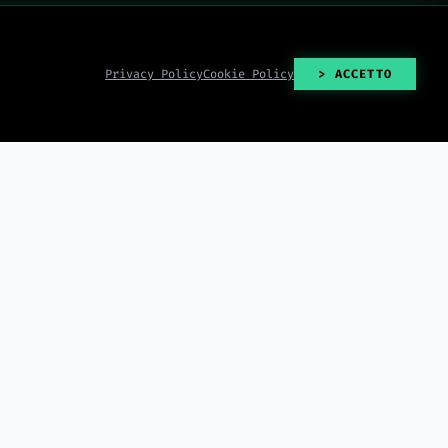
Privacy Policy
Cookie Policy
> ACCETTO
> READ_ALL()
2026-08-08
2026-08-08
La teoria del 'complesso di
strek Hybrid batte