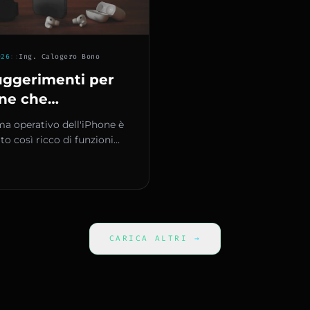
026
::
Ing. Calogero Bono
uggerimenti per
ne che
abilmente non
ema operativo dell'iPhone è
scevi con iOS 26
to così ricco di funzioni
te di esse restano
e anche agli utenti...
CARICA ALTRI
→