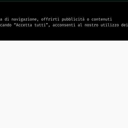
a di navigazione, offrirti pubblicità o contenuti
cando “Accetta tutti”, acconsenti al nostro utilizzo dei
2026-08-08
2026-08-08
ancora oggi
Subaru Cros