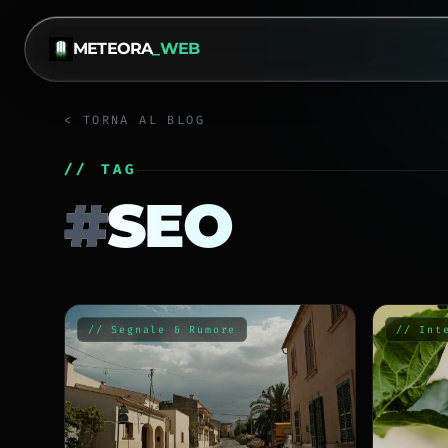
METEORA
_WEB
< TORNA AL BLOG
// TAG
#
SEO
// Segnale & Rumore
// Int