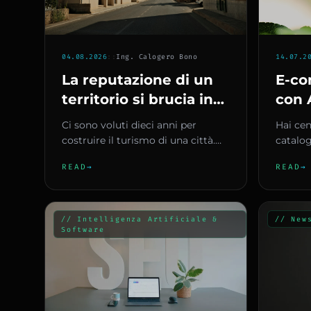
04.08.2026
::
Ing. Calogero Bono
14.07.2
La reputazione di un
E-co
territorio si brucia in
con 
due giorni
Scri
Ci sono voluti dieci anni per
Hai cen
SEO 
costruire il turismo di una città.
catalog
Ne sono bastati due per rimetterlo
Senz
mano, o
READ
→
READ
→
in discussione.
tono giu
Bud
// Intelligenza Artificiale &
// New
Software