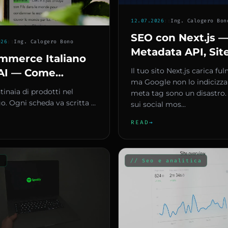
12.07.2026
::
Ing. Calogero Bon
SEO con Next.js 
026
::
Ing. Calogero Bono
Metadata API, Si
mmerce Italiano
e Open Graph per
Il tuo sito Next.js carica fu
AI — Come
Posizionare il Tuo
ma Google non lo indicizza 
vere Descrizioni
tinaia di prodotti nel
meta tag sono un disastro. I
e Inserire Chatbot
o. Ogni scheda va scritta a
sui social mos...
a Sprecare
ttimizzata per la SEO, con
READ
→
sto. Il risul...
get
s
// Seo e analitica