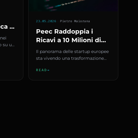
23.05.2026
::
Pietro Maiorana
rca e
Peec Raddoppia i
ente:
nei
Ricavi a 10 Milioni di
Link
o su un
Dollari: La Startup di
Il panorama delle startup europee
'AI
Berlino Rivoluziona il
sta vivendo una trasformazione
Monitoraggio dell'AI
silenziosa ma profonda, trainata
READ
→
dall'ascesa dell'intel...
nelle Ricerche