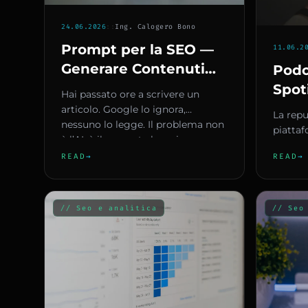
24.06.2026
::
Ing. Calogero Bono
Prompt per la SEO —
11.06.2
Generare Contenuti
Podc
Ottimizzati che Google
Spot
Hai passato ore a scrivere un
Legge e gli Utenti
Cong
articolo. Google lo ignora,
La repu
Apprezzano
nessuno lo legge. Il problema non
lo s
piattaf
è l’AI: è il prompt che usi....
il ra
scopert
READ
→
READ
→
audio è
// Seo e analitica
// Seo