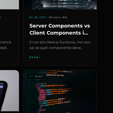
o
05.06.2026
::
Meteora Web
Server Components vs
Client Components in
Next.js: quando usare
ormance
Il tuo sito Next.js funziona, ma non
quali e perché
Vedi
sai se quel componente deve
TR,
essere server o client? Ti è già
READ
→
capitato di importare...
// News