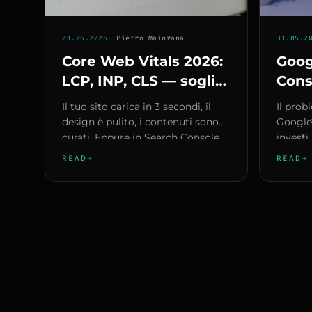
01.06.2026
::
Pietro Maiorana
31.05.2
Core Web Vitals 2026:
Goog
LCP, INP, CLS — soglie
Cons
e impatto SEO
comp
Il tuo sito carica in 3 secondi, il
Il probl
prop
design è pulito, i contenuti sono
Google?
curati. Eppure in Search Console
azie
investi
vedi un avviso: "...
aspetti 
READ
→
READ
→