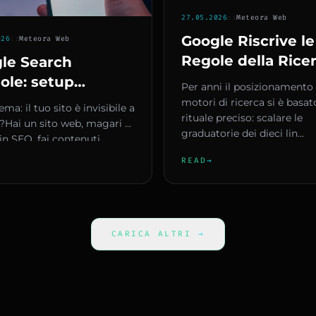
27.05.2026
::
Meteora Web
Google Riscrive le
026
::
Meteora Web
Regole della Rice
le Search
della Casa Intellig
ole: setup
Per anni il posizionamento 
La Fine dei Dieci 
leto e verifica
motori di ricerca si è basat
ema: il tuo sito è invisibile a
Blu e l'Ascesa dell
rituale preciso: scalare le
rietà per la tua
Hai un sito web, magari ci
graduatorie dei dieci lin...
Generativa
nda
 in SEO, fai contenuti,
clienti...
READ
→
CARICA ALTRI
→