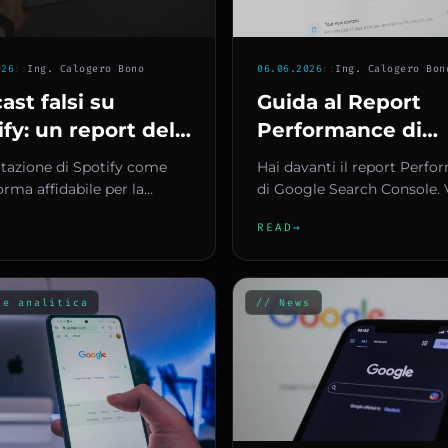
06.06.2026
::
Ing. Calogero Bon
026
::
Ing. Calogero Bono
Guida al Report
ast falsi su
Performance di
ify: un report del
Google Search
resso USA svela
Hai davanti il report Perf
tazione di Spotify come
Console: CTR,
pam che manipola
di Google Search Console. 
orma affidabile per la
Impressioni e
numeri: impressioni, clic, C
nking di ricerca
a musicale e di contenuti
READ
→
posizione media. Ma cos...
 stata messa in dis...
Posizione Media
 e analitica
// News