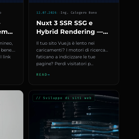
o
12.07.2026
::
Ing. Calogero Bono
—
Nuxt 3 SSR SSG e
temap
Hybrid Rendering —
Come Scegliere la
lmineo,
Il tuo sito Vue.js è lento nei
 Sito
Strategia Giusta per la
bene. I
caricamenti? I motori di ricerca
 link
tua PMI
faticano a indicizzare le tue
pagine? Perdi visitatori p...
READ
→
// Sviluppo di siti web